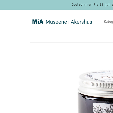
Gå videre
God sommer! Fra 16. juli g
til
innholdet
Kateg
Hopp til
produktinformasjon