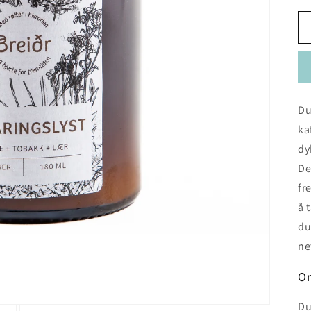
Du
ka
dy
De
fr
å 
du
ne
Om
Du