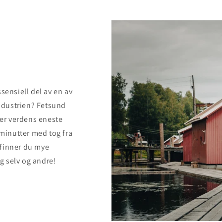
sensiell del av en av
industrien? Fetsund
 er verdens eneste
 minutter med tog fra
 finner du mye
eg selv og andre!