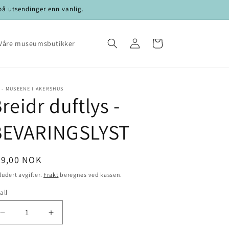
 på utsendinger enn vanlig.
Logg
Handlekurv
Våre museumsbutikker
inn
 - MUSEENE I AKERSHUS
reidr duftlys -
BEVARINGSLYST
nlig
99,00 NOK
is
ludert avgifter.
Frakt
beregnes ved kassen.
all
tall
Senk
Øk
antallet
antallet