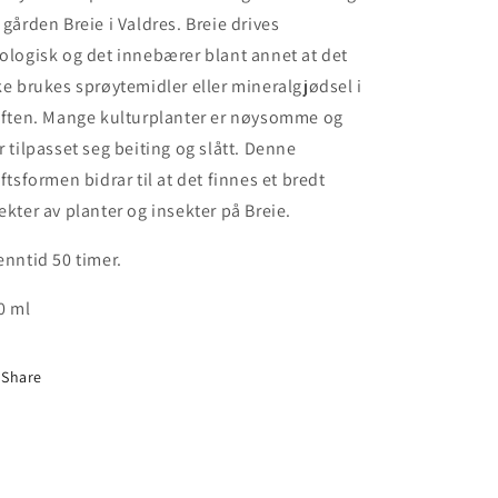
 gården Breie i Valdres.
Breie drives
ologisk og det innebærer blant annet at det
ke brukes sprøytemidler eller mineralgjødsel i
iften. Mange kulturplanter er nøysomme og
r tilpasset seg beiting og slått. Denne
iftsformen bidrar til at det finnes et bredt
ekter av planter og insekter på Breie.
enntid 50 timer.
0 ml
Share