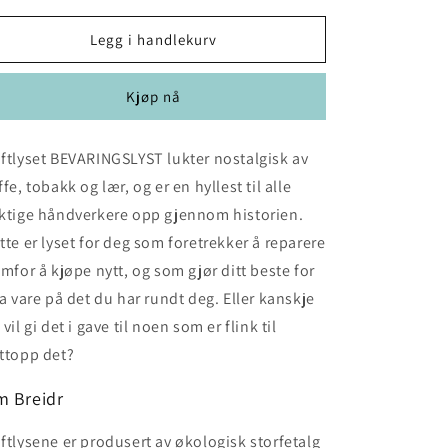
for
for
Breidr
Breidr
Legg i handlekurv
duftlys
duftlys
-
-
Kjøp nå
BEVARINGSLYST
BEVARINGSLYST
ftlyset BEVARINGSLYST lukter nostalgisk av
ffe, tobakk og lær, og er en hyllest til alle
ktige håndverkere opp gjennom historien.
tte er lyset for deg som foretrekker å reparere
emfor å kjøpe nytt, og som gjør ditt beste for
ta vare på det du har rundt deg. Eller kanskje
 vil gi det i gave til noen som er flink til
ttopp det?
 Breidr
ftlysene er produsert av økologisk storfetalg