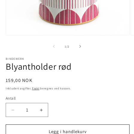
Åpne
Å
medie
m
1
2
av
1
/
2
i
i
modal
m
BINDEWERK
Blyantholder rød
Vanlig
159,00 NOK
pris
Inkludert avgifter.
Frakt
beregnes ved kassen.
Antall
Antall
Senk
Øk
antallet
antallet
for
for
Blyantholder
Blyantholder
Legg i handlekurv