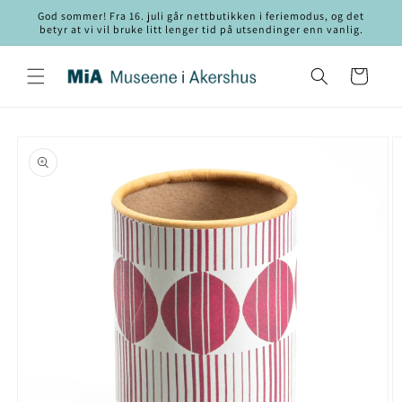
Gå videre
God sommer! Fra 16. juli går nettbutikken i feriemodus, og det
til
betyr at vi vil bruke litt lenger tid på utsendinger enn vanlig.
innholdet
Handlekurv
opp til
roduktinformasjon