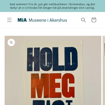
Gå videre
God sommer! Fra 16. juli går nettbutikken i feriemodus, og det
til
betyr at vi vil bruke litt lenger tid på utsendinger enn vanlig.
innholdet
Handlekurv
opp til
roduktinformasjon