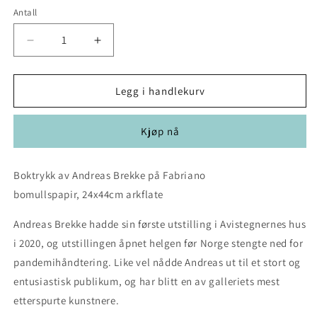
Antall
Antall
Senk
Øk
antallet
antallet
for
for
Andreas
Andreas
Legg i handlekurv
Brekke:
Brekke:
Hold
Hold
Kjøp nå
meg
meg
fast
fast
Boktrykk av Andreas Brekke på Fabriano
bomullspapir, 24x44
cm arkflate
Andreas Brekke hadde sin første utstilling i Avistegnernes hus
i 2020, og utstillingen åpnet helgen før Norge stengte ned for
pandemihåndtering. Like vel nådde Andreas ut til et stort og
entusiastisk publikum, og har blitt en av galleriets mest
etterspurte kunstnere.